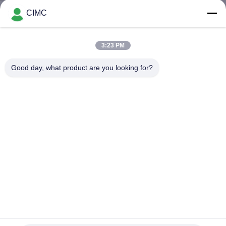
गुणवत्ता
CIMC
नियंत्रण
3:23 PM
संपर्क
Good day, what product are you looking for?
करें
समाचार
साइटमैप
PRIVACY
POLICY
कार्बन स्टील 5 मिमी स्प्रिंग क्लच वाटर स्प्रिंकलर ट्रक कमर्शियल फायर ट्रक