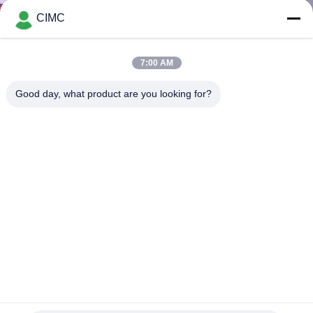
गुणवत्ता
CIMC
नियंत्रण
7:00 AM
संपर्क
Good day, what product are you looking for?
करें
समाचार
साइटमैप
PRIVACY
POLICY
फ्रंट विंच और इंडिपेंडेंट क्रू रूम के साथ 210kw 4x2 ड्राइव फोम फायर
ट्रक