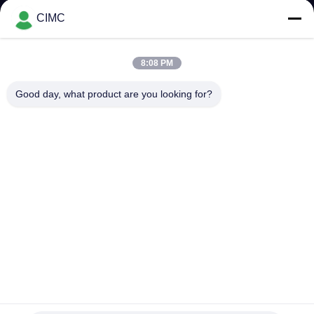
गुणवत्ता
CIMC
नियंत्रण
8:08 PM
संपर्क
Good day, what product are you looking for?
करें
समाचार
साइटमैप
PRIVACY
POLICY
25 मीटर वर्किंग हाइट एरियल वर्क प्लेटफॉर्म फायर ट्रक स्प्रे रेंज 60 मीटर से
अधिक