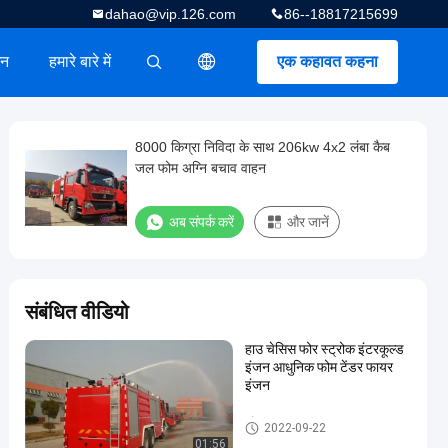
dahao@vip.126.com
86--18817215699
धन
हमारे बारे में
एक कहावत कहना
描述
8000 किग्रा निविदा के साथ 206kw 4x2 लंबा कैब
जल फोम अग्नि बचाव वाहन
अब संपर्क करें
और जानें
संबंधित वीडियो
हाउ चेसिस फोर स्ट्रोक इंटरकूल्ड
इंजन आधुनिक फोम टेंडर फायर
इंजन
फोम फायर ट्रक
2022-09-22
01:56