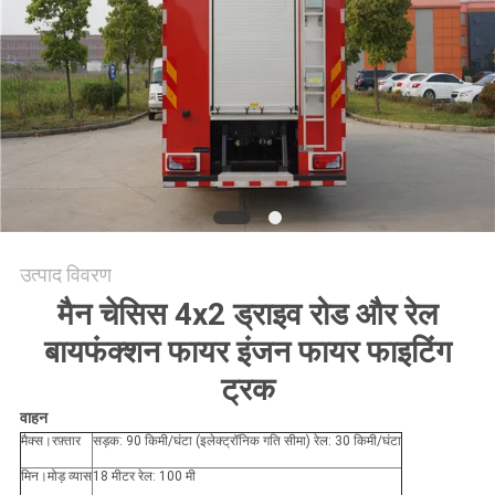
उत्पाद विवरण
मैन चेसिस 4x2 ड्राइव रोड और रेल
बायफंक्शन फायर इंजन फायर फाइटिंग
ट्रक
वाहन
मैक्स।रफ़्तार
सड़क: 90 किमी/घंटा (इलेक्ट्रॉनिक गति सीमा) रेल: 30 किमी/घंटा
मिन।मोड़ व्यास
18 मीटर रेल: 100 मी