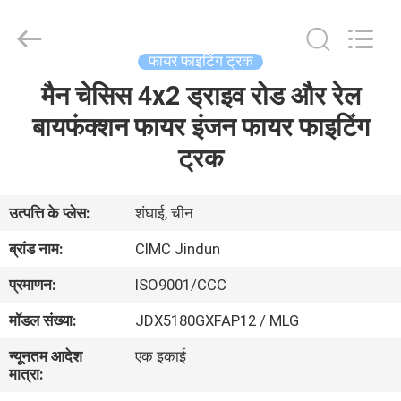
Jindun
special
vehicle
Equipment
Co.,
फायर फाइटिंग ट्रक
Ltd.
All
Rights
मैन चेसिस 4x2 ड्राइव रोड और रेल
घर
Reserved.
बायफंक्शन फायर इंजन फायर फाइटिंग
उत्पादों
ट्रक
हमारे
उत्पत्ति के प्लेस:
शंघाई, चीन
बारे
ब्रांड नाम:
CIMC Jindun
में
प्रमाणन:
ISO9001/CCC
मॉडल संख्या:
JDX5180GXFAP12 / MLG
कारखाना
न्यूनतम आदेश
एक इकाई
भ्रमण
मात्रा: