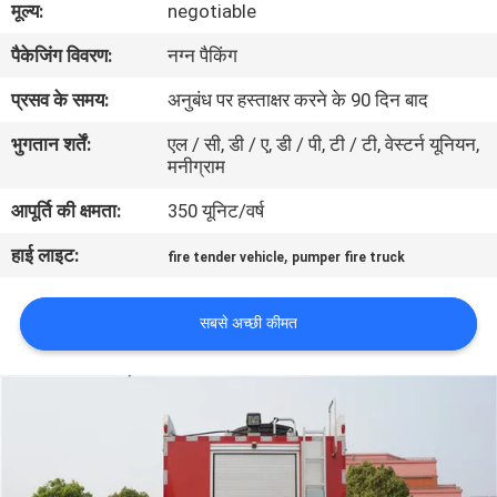
मूल्य:
negotiable
गुणवत्ता
पैकेजिंग विवरण:
नग्न पैकिंग
नियंत्रण
प्रसव के समय:
अनुबंध पर हस्ताक्षर करने के 90 दिन बाद
संपर्क
भुगतान शर्तें:
एल / सी, डी / ए, डी / पी, टी / टी, वेस्टर्न यूनियन,
मनीग्राम
करें
आपूर्ति की क्षमता:
350 यूनिट/वर्ष
समाचार
हाई लाइट:
,
fire tender vehicle
pumper fire truck
साइटमैप
सबसे अच्छी कीमत
PRIVACY
POLICY