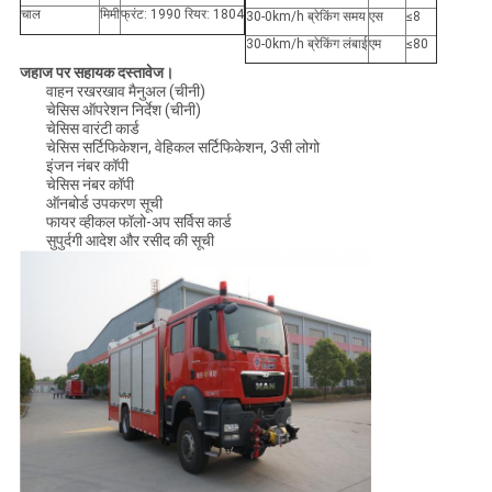
चाल
मिमी
फ्रंट: 1990 रियर: 1804
30-0km/h ब्रेकिंग समय
एस
≤8
30-0km/h ब्रेकिंग लंबाई
एम
≤80
जहाज पर सहायक दस्तावेज।
वाहन रखरखाव मैनुअल (चीनी)
चेसिस ऑपरेशन निर्देश (चीनी)
चेसिस वारंटी कार्ड
चेसिस सर्टिफिकेशन, वेहिकल सर्टिफिकेशन, 3सी लोगो
इंजन नंबर कॉपी
चेसिस नंबर कॉपी
ऑनबोर्ड उपकरण सूची
फायर व्हीकल फॉलो-अप सर्विस कार्ड
सुपुर्दगी आदेश और रसीद की सूची