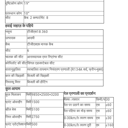
दृष्टिकोण कोण
19°
प्रस्थान कोण
10°
सीट
कैब: 2 कम्पार्टमेंट: 8
हवाई जहाज़ के पहिये
नमूना
टीजीएस18.360
उत्पादक
आदमी
कैब
टीजीएसएम मानक कैब
सीट
6
चालक की सीट
आरामदायक एयर स्प्रिंग्स सीट
कोपिलॉट की सीट
सिंगल एडजस्टेबल सीट
वातानुकूलित
स्वचालित तापमान नियंत्रण प्रणाली (R134A सर्द, फ्रीन-मुक्त)
कार की खिड़की
बिजली की खिड़की
रियरव्यू मिरर
बिजली की हीटिंग
कुल आयाम
रेल प्रणाली का प्रदर्शन
कुल मिलाकर
मिमी
9850×2500×3200
मैक्स।रफ़्तार
किमी/घं
30
फ्रंट ओवरहैंग
मिमी
1500
रेल पर उठाने का समय
एस
≤60
व्हील बेस
मिमी
5100
रेल पहिया का मोड़ समय
एस
≤60
रियर ओवरहैंग
मिमी
2750
0-30km/h त्वरण समय
एस
≤30
फ्रंट प्रोट्रैक्शन
मिमी
500
0-30km/h त्वरण दूरी
एम
≤160