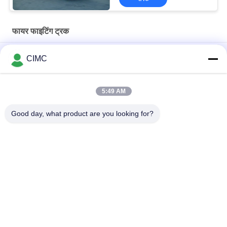
फायर फाइटिंग ट्रक
4x2 ड्राइव सिक्स सीट्स इसुजु चेसिस फोम फायरफाइटिंग ट्रक व्हीकल पंप 60L / s
CIMC
6000 लीटर पानी की टंकी के साथ 4x2 ड्राइव सिक्स सीट्स म्युनिसिपल फायर-
फाइटिंग ट्रक
5:49 AM
मल्टी-फंक्शनल 6×4 ड्राइव लॉन्ग डिस्टेंस वाटर सप्लाई पम्पर फायर ट्रक
Good day, what product are you looking for?
लोकप्रिय श्रेणियां
सभी
वाणिज्यिक फायर ट्रकों
लाइट फायर ट्रक
फायर फाइटिंग ट्रक
जल टॉवर फायर ट्रक