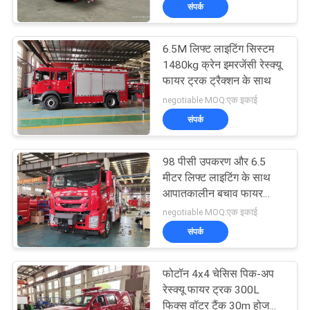
संपर्क
गुणवत्ता
नियंत्रण
6.5M लिफ्ट लाइटिंग सिस्टम
1480kg क्रेन इमरजेंसी रेस्क्यू
संपर्क
फायर ट्रक ट्रैक्शन के साथ
negotiable MOQ:एक इकाई
करें
संपर्क
समाचार
98 पीसी उपकरण और 6.5
मीटर लिफ्ट लाइटिंग के साथ
साइटमैप
आपातकालीन बचाव फायर
ट्रक
negotiable MOQ:एक इकाई
संपर्क
PRIVACY
POLICY
फोटॉन 4x4 चेसिस पिक-अप
रेस्क्यू फायर ट्रक 300L
फिक्स वॉटर टैंक 30m होज