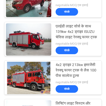
रील
negotiable MOQ:एक इकाई
संपर्क
एलईडी लाइट सोर्स के साथ
139kw 4x2 ड्राइव ISUZU
चेसिस लाइट रेस्क्यू फायर ट्रक
negotiable MOQ:एक इकाई
संपर्क
4x2 ड्राइव 213kw इमरजेंसी
रेस्क्यू फायर ट्रक से लैस 100
पीस साल्वेज टूल्स
negotiable MOQ:एक इकाई
संपर्क
लिफ्टिंग लाइट सिस्टम और