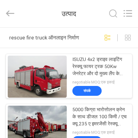
Jindun
special
vehicle
उत्पाद
Equipment
Co.,
Ltd.
All
Rights
घर
Reserved.
rescue fire truck ऑनलाइन निर्माण
उत्पादों
ISUZU 4x2 ड्राइव लाइटिंग
रेस्क्यू फायर ट्रक 50Kw
हमारे
जेनरेटर और दो मुख्य लैंप के
साथ
बारे
negotiable MOQ:एक इकाई
संपर्क
में
5000 किग्रा भारोत्तोलन क्रेन
कारखाना
के साथ डीजल 100 किमी / एच
भ्रमण
क्यू 235 ए इमरजेंसी रेस्क्यू
फायर ट्रक
negotiable MOQ:एक इकाई