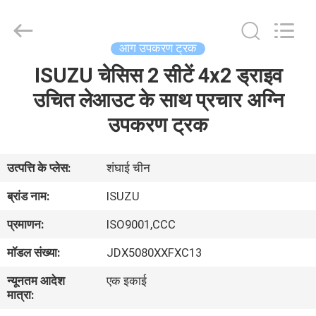
Jindun
special
vehicle
Equipment
Co.,
आग उपकरण ट्रक
Ltd.
All
Rights
ISUZU चेसिस 2 सीटें 4x2 ड्राइव
घर
Reserved.
उचित लेआउट के साथ प्रचार अग्नि
उत्पादों
उपकरण ट्रक
हमारे
उत्पत्ति के प्लेस:
शंघाई चीन
बारे
ब्रांड नाम:
ISUZU
में
प्रमाणन:
ISO9001,CCC
मॉडल संख्या:
JDX5080XXFXC13
कारखाना
न्यूनतम आदेश
एक इकाई
भ्रमण
मात्रा: