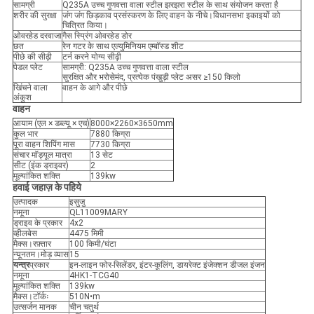
सामग्री
Q235A उच्च गुणवत्ता वाला स्टील झरझरा स्टील के साथ संयोजन करता है
शरीर की सुरक्षा
जंग जंग छिड़काव प्रसंस्करण के लिए वाहन के नीचे।विधानसभा इकाइयों को
चित्रित किया।
ओवरहेड दरवाजा
गैस स्प्रिंग ओवरहेड डोर
छत
रेन गटर के साथ एल्युमिनियम एम्बॉस्ड शीट
पीछे की सीढ़ी
टर्न करने योग्य सीढ़ी
पेडल प्लेट
सामग्री: Q235A उच्च गुणवत्ता वाला स्टील
सुरक्षित और भरोसेमंद, प्रत्येक पंखुड़ी प्लेट असर ≥150 किलो
खिंचने वाला
वाहन के आगे और पीछे
अंकुश
वाहन
आयाम (एल × डब्ल्यू × एच)
8000×2260×3650mm
कुल भार
7880 किग्रा
पूरा वाहन शिपिंग मास
7730 किग्रा
संचार मॉड्यूल मात्रा
13 सेट
सीट (इंक ड्राइवर)
2
मूल्यांकित शक्ति
139kw
हवाई जहाज़ के पहिये
उत्पादक
इसुजु
नमूना
QL11009MARY
ड्राइव के प्रकार
4x2
व्हीलबेस
4475 मिमी
मैक्स।रफ़्तार
100 किमी/घंटा
न्यूनतम।मोड़ व्यास
15
यन्त्र
प्रकार
इन-लाइन फोर-सिलेंडर, इंटर-कूलिंग, डायरेक्ट इंजेक्शन डीजल इंजन
नमूना
4HK1-TCG40
मूल्यांकित शक्ति
139kw
मैक्स।टॉर्कः
510N•m
उत्सर्जन मानक
चीन चतुर्थ