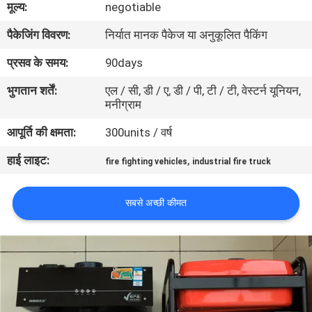
मूल्य:
negotiable
गुणवत्ता
पैकेजिंग विवरण:
निर्यात मानक पैकेज या अनुकूलित पैकिंग
नियंत्रण
प्रसव के समय:
90days
संपर्क
भुगतान शर्तें:
एल / सी, डी / ए, डी / पी, टी / टी, वेस्टर्न यूनियन,
मनीग्राम
करें
आपूर्ति की क्षमता:
300units / वर्ष
समाचार
हाई लाइट:
,
fire fighting vehicles
industrial fire truck
साइटमैप
सबसे अच्छी कीमत
PRIVACY
POLICY