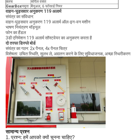
क्लच
सर्पिल वसंत
GearBox
नमूना
मैनुअल, 6 फॉरवर्ड गियर
वाहन-घुड़सवार अनुकरण 119 अलार्म
संयंत्र का संविधान:
वाहन-घुड़सवार अनुकरण 119 अलार्म ऑल-इन-वन मशीन
भाषण नियंत्रण मॉड्यूल
फोन का हैंडल
3डी एनिमेशन 119 अलार्म सॉफ्टवेयर का अनुकरण करता है
दो तरफा डिस्प्ले बोर्ड
संयंत्र का गठन: 2x पैनल, 4x पैनल चित्र
विशेषता: उचित स्थिति, सुलभ ले, अद्यतन करने के लिए सुविधाजनक, अच्छा स्थिरीकरण
सामान्य प्रश्न
1. प्रश्न: हमें आपको क्यों चुनना चाहिए?