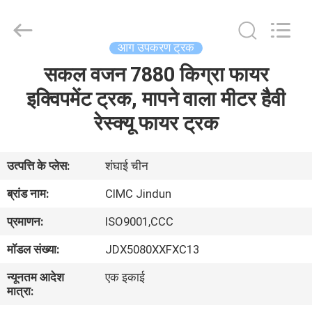
Jindun
special
vehicle
Equipment
Co.,
आग उपकरण ट्रक
Ltd.
All
Rights
सकल वजन 7880 किग्रा फायर
घर
Reserved.
इक्विपमेंट ट्रक, मापने वाला मीटर हैवी
उत्पादों
रेस्क्यू फायर ट्रक
हमारे
उत्पत्ति के प्लेस:
शंघाई चीन
बारे
ब्रांड नाम:
CIMC Jindun
में
प्रमाणन:
ISO9001,CCC
मॉडल संख्या:
JDX5080XXFXC13
कारखाना
न्यूनतम आदेश
एक इकाई
भ्रमण
मात्रा: