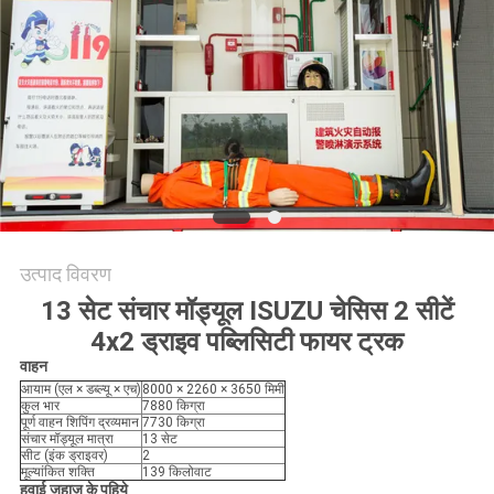
उत्पाद विवरण
13 सेट संचार मॉड्यूल ISUZU चेसिस 2 सीटें
4x2 ड्राइव पब्लिसिटी फायर ट्रक
वाहन
आयाम (एल × डब्ल्यू × एच)
8000 × 2260 × 3650 मिमी
कुल भार
7880 किग्रा
पूर्ण वाहन शिपिंग द्रव्यमान
7730 किग्रा
संचार मॉड्यूल मात्रा
13 सेट
सीट (इंक ड्राइवर)
2
मूल्यांकित शक्ति
139 किलोवाट
हवाई जहाज़ के पहिये