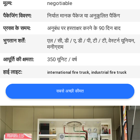
मूल्य:
negotiable
गुणवत्ता
पैकेजिंग विवरण:
निर्यात मानक पैकेज या अनुकूलित पैकिंग
नियंत्रण
प्रसव के समय:
अनुबंध पर हस्ताक्षर करने के 90 दिन बाद
संपर्क
भुगतान शर्तें:
एल / सी, डी / ए, डी / पी, टी / टी, वेस्टर्न यूनियन,
मनीग्राम
करें
आपूर्ति की क्षमता:
350 यूनिट / वर्ष
समाचार
हाई लाइट:
,
international fire truck
industrial fire truck
साइटमैप
सबसे अच्छी कीमत
PRIVACY
POLICY