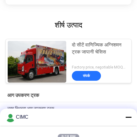
शीर्ष उत्पाद
दो सीटें वाणिज्यिक अग्निशमन
ट्रक जापानी चेसिस
Factory price, negotiable MOQ:एक इकाई
संपर्क
आग उपकरण ट्रक
उच्च स्थिरता आग उपकरण ट्रक
CIMC
6x4 ड्राइव फायर उपकरण ट्रक फायर फाइटर ट्रक में 168 यूनिट फायर उपकरण
शामिल हैं
9:18 PM