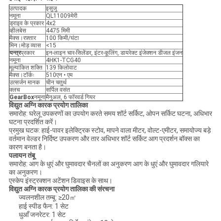
उत्पादक
इसुजु
नमूना
QL11009मेरी
ड्राइव के प्रकार
4x2
व्हीलबेस
4475 मिमी
मैक्स।रफ़्तार
100 किमी/घंटा
मिन।मोड़ व्यास
<15
यन्त्र
प्रकार
इन-लाइन चार-सिलेंडर, इंटर-कूलिंग, डायरेक्ट इंजेक्शन डीजल इंजन
नमूना
4HK1-TCG40
मूल्यांकित शक्ति
139 किलोवाट
मैक्स।टॉर्कः
510एन • एम
उत्सर्जन मानक
चीन चतुर्थ
क्लच
सर्पिल वसंत
GearBox
नमूना
मैनुअल, 6 फॉरवर्ड गियर
विद्युत अग्नि कारक प्रयोग तालिका
समारोह: घरेलू उपकरणों का उपयोग करते समय शॉर्ट सर्किट, ओपन सर्किट घटना, अधिभार
घटना प्रदर्शित करें।
प्रमुख घटक: हाई-पावर इलेक्ट्रिक स्टोव, मापने वाला मीटर, वोल्ट-एमीटर, समायोज्य बड़े
वर्तमान वेल्डर निर्दिष्ट उपकरण और तार अधिभार शॉर्ट सर्किट आग प्रदर्शन बॉक्स का
कारण बनता है।
पलायन तंबू
समारोह: आग के धुएं और घुमावदार चैनलों का अनुकरण आग के धुएं और घुमावदार गलियारे
का अनुकरण।
एस्केप इंस्ट्रक्शन अटेंशन डिवाइस के साथ।
विद्युत अग्नि कारक प्रयोग तालिका की संरचना
ज्वलनशील तम्बू: ≥20㎡
हाई स्पीड फैन: 1 सेट
धुआँ जनरेटर: 1 सेट