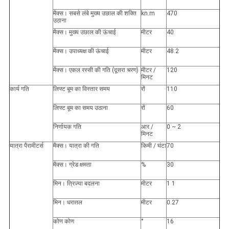
मैक्स। सबसे लंबे मुख्य उछाल की शक्ति
kn.m
470
उठाना
मैक्स। मुख्य उछाल की ऊंचाई
मीटर
40
मैक्स। उपाध्यक्ष की ऊंचाई
मीटर
48.2
मैक्स। एकल रस्सी की गति (दूसरा चरण)
मीटर /
120
मिनट
कार्य गति
लिफ्ट बूम का विस्तार समय
रों
110
लिफ्ट बूम का समय उठाना
रों
60
निर्णायक गति
आर /
0 ~ 2
मिनट
यात्रा पैरामीटर्स
मैक्स। यात्रा की गति
किमी / घंटा
70
मैक्स। ग्रेड क्षमता
%
30
मिन। त्रिज्या बदलना
मीटर
1 1
मिन। धरातल
मीटर
0.27
कोण कोण
°
16