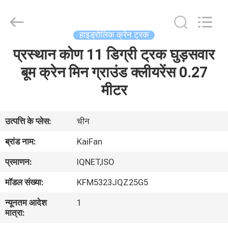
Jindun
special
vehicle
Equipment
Co.,
हाइड्रोलिक क्रेन ट्रक
Ltd.
All
Rights
प्रस्थान कोण 11 डिग्री ट्रक घुड़सवार
घर
Reserved.
बूम क्रेन मिन ग्राउंड क्लीयरेंस 0.27
उत्पादों
मीटर
हमारे
उत्पत्ति के प्लेस:
चीन
बारे
ब्रांड नाम:
KaiFan
में
प्रमाणन:
IQNET,ISO
मॉडल संख्या:
KFM5323JQZ25G5
कारखाना
न्यूनतम आदेश
1
भ्रमण
मात्रा: