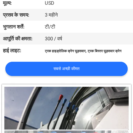
मूल्य:
USD
गुणवत्ता
प्रसव के समय:
3 महीने
नियंत्रण
भुगतान शर्तें:
टी/टी
संपर्क
आपूर्ति की क्षमता:
300 / वर्ष
करें
हाई लाइट:
,
ट्रक हाइड्रोलिक क्रेन घुड़सवार
ट्रक बिस्तर घुड़सवार क्रेन
समाचार
सबसे अच्छी कीमत
साइटमैप
PRIVACY
POLICY