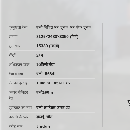
butto
प्रमुखता देना
पानी निविदा आग ट्रक
,
आग पंपर ट्रक
आयाम
8125×2480×3350 (मिमी)
कुल भार
15330 (किलो)
सीटों
2+4
अधिकतम चाल
95किमी/घंटा
टैंक क्षमता
पानी: 5684L
पंप का प्रवाह
1.0MPa . पर 60L/S
फायर मॉनिटर
पानी≥60m
रेंज
प्रोडक्ट का नाम
पानी का टैंकर फायर पंप
उत्पत्ति के प्लेस
शंघाई, चीन
ब्रांड नाम
Jindun