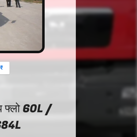
button
ें
प फ्लो 60L /
5684L